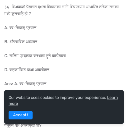
३६. शिक्षकको पेशागत दक्षता विकासका लागि विद्यालयमा आधारित तरिका तलका
मध्ये कुनचाहि हो ?
A. स्व-सिकाइ प्रयत्न
B. औपचारिक अध्ययन
C. तालिम प्रदायक संस्थामा हुने कार्यशाला
D. सहकर्मीबाट कक्षा अवलोकन
Ans: A. स्व-सिकाइ प्रयत्न
Our website uses cookies to improve your experience.
Learn
more
३७. हाल कार्यरत शिक्षकहरूको उत्प्रेरणा, अनुभव जस्ता पलहरूलाई शिक्षकको वृत्ति
Accept !
विकाससँग आवद्ध गर्नका लागि राष्ट्रिय शिक्षा नीति, २०७६ ले के कुराको परीक्षण
गर्नुपर्ने पक्ष औल्याएको छ?