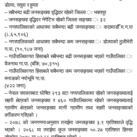
डोल्पा, रसुवा र हुम्ला
– सबैभन्दा बढी जनसङ्ख्या वृद्धिदर रहेको जिल्ला ः भक्तपुर
– जनसङ्ख्या वृद्धिदर नेगेटिभ रहेको जिल्ला सङ्ख्या ः ३२
– नगरपालिकाको आधारमा सबैभन्दा बढी जनसङ्ख्या ः काठमाडौँ म.न.पा
(८,६५,९०६)
– नगरपालिकाको आधारमा सबैभन्दा कम जनसङ्ख्या ः डोल्पाको ठुलीभेरी
न.पा. (१०,१८७ जना)
– गाउँपालिकागत हिसाबले सबैभन्दा बढी जनसङ्ख्या भएको गाउँपालिका ः
वैजनाथ गा.पा. (बाँके, ७०,३१५)
– गाउँपालिकागत हिसाबले सबैभन्दा कम जनसङ्ख्या भएको गाउँपालिका ः
मनाङको नर्पाभूमि गा.पा.
(४२२ जना)
– नेपाल सरकारबाट घोषित २९३ वटा नगरपालिकामा रहेको जनसङ्ख्यालाई
सहरी क्षेत्रको जनसङ्ख्या र ४६० गाउँपालिकामा रहेको जनसङ्ख्यालाई
ग्रामीण क्षेत्रको जनसङ्ख्या मानी ग्रामीण तथा सहरी जनसङ्ख्याको
वर्गीकरण गरिएको ।
– २०७८ को जनगणनाअनुसार तराईमा जनसङ्ख्या ३.९ प्रतिशतले वृद्धि
भएको । २०६८ मा तराईमा कुल जनसङ्ख्या ५०.२७ प्रतिशत हिस्सा
रहेकोमा २०७८ मा ५३.६६ प्रतिशत पुगेको ।