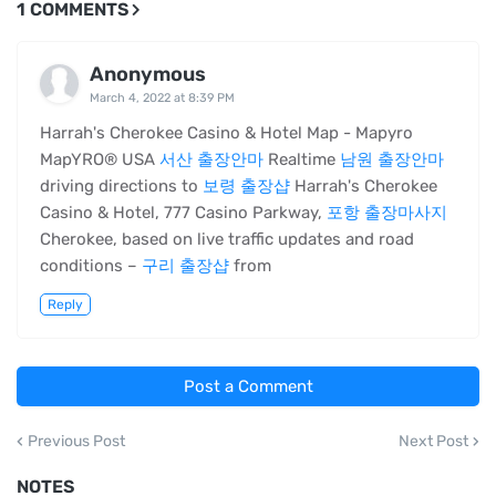
1 COMMENTS
Anonymous
March 4, 2022 at 8:39 PM
Harrah's Cherokee Casino & Hotel Map - Mapyro
MapYRO® USA
서산 출장안마
Realtime
남원 출장안마
driving directions to
보령 출장샵
Harrah's Cherokee
Casino & Hotel, 777 Casino Parkway,
포항 출장마사지
Cherokee, based on live traffic updates and road
conditions –
구리 출장샵
from
Reply
Post a Comment
Previous Post
Next Post
NOTES