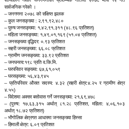
सार्वजनिक गरेको ।
– जनगणना २०७८ को संक्षिप्त झलक
– कुल जनसङ्ख्या : २,९१,९२,४८०
– पुरुष जनसङ्ख्या: १,४२,९१,३११ (४८.९६ प्रतिशत)
– महिला जनसङ्ख्या: १,४९,०१,१६९ (५१.०४ प्रतिशत)
– जनसङ्ख्या वृद्धिदर: ०.९३ प्रतिशत
– सहरी जनसङ्ख्या: ६६.०८ प्रतिशत
– ग्रामीण जनसङ्ख्या: ३३.९२ प्रतिशत
– जनघनत्व:१९८ प्रति व.कि.मि.
– घरपरिवार सङ्ख्या: ६७,६१,०५९
– घरसङ्ख्या: ५६,४३,९४५
– प्रतिपरिवार औसत सदस्य: ४.३२ (सहरी क्षेत्र:४.२५ र ग्रामीण क्षेत्र
४.५५)
– विदेशमा अक्सर बसोवास गर्ने जनसङ्ख्या: २१,६९,४७८
– (पुरुष: १७,६३,३१५ अर्थात् ८१.२८ प्रतिशत, महिला: ४,०६,१०३
अर्थात् १८.७२ प्रतिशत)
– भौगोलिक क्षेत्रगत आधारमा जनसङ्ख्या हिस्सा
– हिमाली क्षेत्र: ६.०९ प्रतिशत