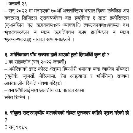
 जनवरी २६
– सन् २०२२ मा मनाइएको ७०औँ अन्तर्राष्ट्रिय भन्सार दिवस ‘स्केलिङ अप
कस्टमस् डिजिटल ट्रान्सफर्मेसन वाइ इम्ब्रेसिङ ए डाटा इकोसिस्टम
(क्अबष्लिन गउ ऋगकतयmक म्ष्नष्तब ित्चबलकायचmबतष्यल दथ
भ्mदचबअष्लन ब म्बतब ऋगतिगचभ बलम द्यगष्मिष्लन ब म्बतब
भ्अयकथकतझ) नाराका साथ मनाइएको ।
३. अमेरिकाका पाँच राज्यमा हालै आएको ठूलो हिमआँधी कुन हो ?
 बम साइक्लोन (सन् २०२२ जनवरी)
– अमेरिकाको इस्ट कोस्ट क्षेत्रमा हिमआँधी भयानक बन्दा त्यहाँका पाँचवटा
(न्युयोर्क, न्युजर्सी, मेरिल्यान्ड, रोड आइल्यान्ड र भर्जिनिया) राज्यमा
आपत्कालीन स्थिति घोषणा गरिएको ।
– यस आँधीलाई मध्य अक्षांशीय चक्तपातका रूपमा
समेत चिनिने ।
४. संयुक्त राष्ट्रसङ्घीय बालकोषको नोबल पुरस्कार कहिले प्राप्त गरेको हो
?
 सन् १९६५