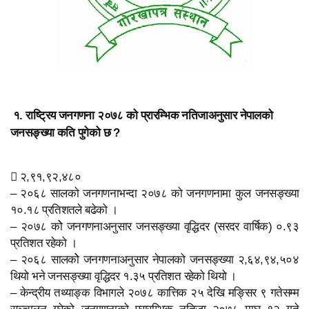
१. राष्ट्रिय जनगणना २०७८ को प्रारम्भिक नतिजाअनुसार नेपालको
जनसङ्ख्या कति पुगेको छ ?
 २,९१,९२,४८०
– २०६८ सालको जनगणनाभन्दा २०७८ को जनगणनामा कुल जनसङ्ख्या
१०.१८ प्रतिशतले बढेको ।
– २०७८ कोे जनगणनाअनुसार जनसङ्ख्या वृद्धिदर (सरदर वार्षिक) ०.९३
प्रतिशत रहेको ।
– २०६८ सालकोे जनगणनाअनुसार नेपालको जनसङ्ख्या २,६४,९४,५०४
थियो भने जनसङ्ख्या वृद्धिदर १.३५ प्रतिशत रहेको थियो ।
– केन्द्रीय तथ्याङ्क विभागले २०७८ कात्तिक २५ देखि मङ्सिर ९ गतेसम्म
सञ्चालन गरेको जनगणनाको प्रारम्भिक नतिजा २०७८ माघ १२ गते