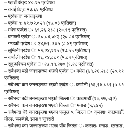
– पहाडी क्षेत्र: ४०.२५ प्रतिशत
– तराई क्षेत्र: ५३.६६ प्रतिशत
– प्रदेशगत जनसङ्ख्या
– प्रदेश १: ४९,७२,०२१ (१७.०३ प्रतिशत)
– मधेस प्रदेश ः ६१,२६,२८८ (२०.९९ प्रतिशत)
– बागमती प्रदेश ः ६०,८४,०४२ (२०.८४ प्रतिशत)
– गण्डकी प्रदेश ः २४,७९, ६४५ (८.४९ प्रतिशत)
– लुम्बिनी प्रदेश ः ५१,२४,२२५ (१७.५५ प्रतिशत)
– कर्णाली प्रदेश ः १६,९४,८८९ (५.८१ प्रतिशत)
– सुदूरपश्चिम प्रदेश ः २७,११,२७० (९.२८ प्रतिशत)
– सबैभन्दा बढी जनसङ्ख्या भएको प्रदेश ः मधेस (६१,२६,२८८ (२०.९९
प्रतिशत)
– सबैभन्दा कम जनसङ्ख्या भएको प्रदेश ः कर्णाली (१६,९४,८८९ (५.८१
प्रतिशत)
– सबैभन्दा बढी जनसङ्ख्या भएको जिल्ला ः काठमाडौँ (२०,१७,५३२)
– सबैभन्दा कम जनसङ्ख्या भएको जिल्ला ः मनाङ (५,६४५)
– सबैभन्दा धेरै जनसङ्ख्या भएका प्रमुख ५ जिल्ला ः क्रमशः काठमाडौँ,
मोरङ, रूपन्देही, झापा र सुनसरी
– सबैभन्दा कम जनसङ्ख्या भएका पाँच जिल्ला ः क्रमशः मनाङ, मुस्ताङ,